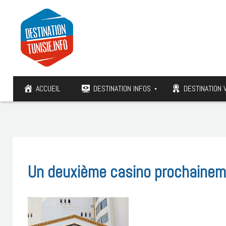
ACCUEIL
DESTINATION INFOS
DESTINATION 
Un deuxième casino prochaine