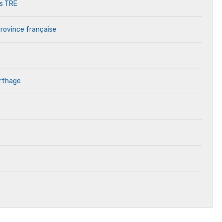
es TRE
province française
arthage