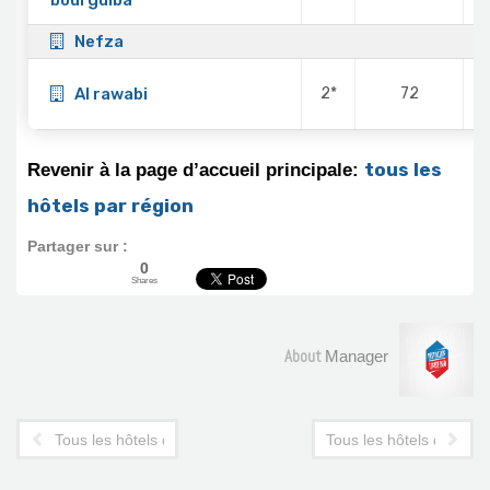
Nefza
Al rawabi
2*
72
tous les
Revenir à la page d’accueil principale:
hôtels par région
Partager sur :
0
Shares
About
Manager
Tous les hôtels du Cap Bon: Kélibia, Korba, Korbous
Tous les hôtels de Sfax: