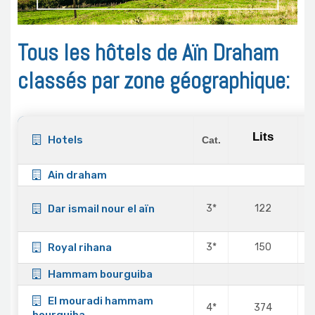
Tous les hôtels de Aïn Draham
classés par zone géographique:
Lits
Hotels
Cat.
Ain draham
Dar ismail nour el aïn
3*
122
Royal rihana
3*
150
Hammam bourguiba
El mouradi hammam
4*
374
bourguiba