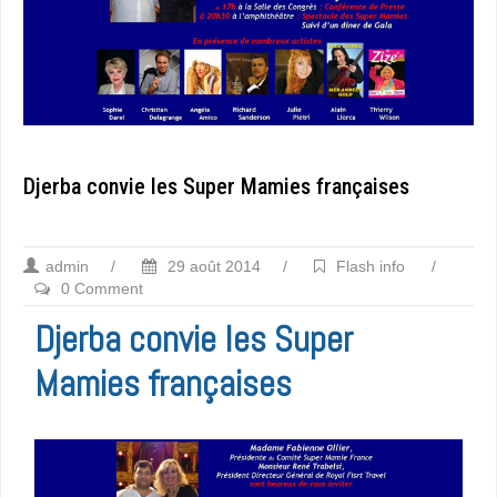
Djerba convie les Super Mamies françaises
admin
/
29 août 2014
/
Flash info
/
0 Comment
Djerba convie les Super
Mamies françaises