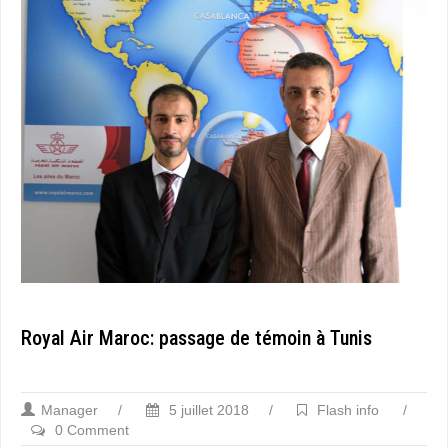
Royal Air Maroc: passage de témoin à Tunis
Manager
/
5 juillet 2018
/
Flash info
/
0 Comment