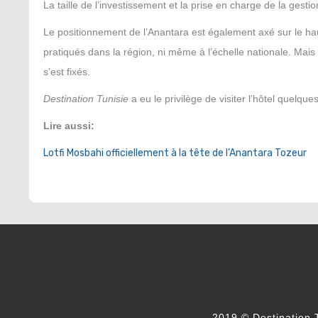
La taille de l’investissement et la prise en charge de la gesti
Le positionnement de l’Anantara est également axé sur le hau
pratiqués dans la région, ni même à l’échelle nationale. Mais 
s’est fixés.
Destination Tunisie
a eu le privilège de visiter l’hôtel quelq
Lire aussi:
Lotfi Mosbahi officiellement à la tête de l’Anantara Tozeur
2019 © Destination T