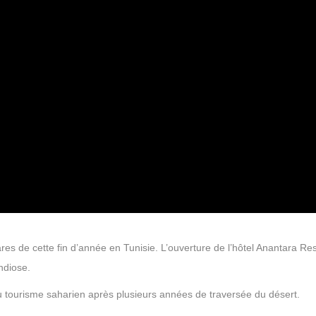
es de cette fin d’année en Tunisie. L’ouverture de l’hôtel Anantara Res
ndiose.
du tourisme saharien après plusieurs années de traversée du désert.