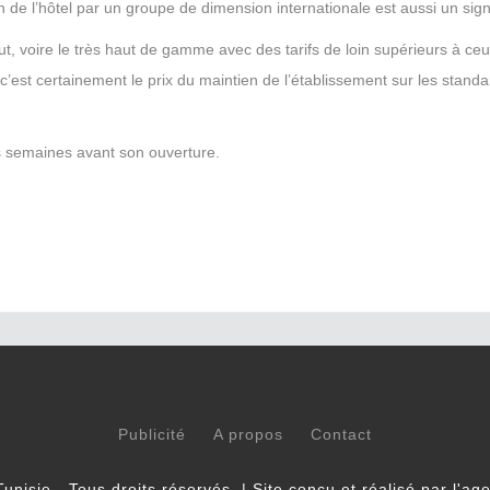
on de l’hôtel par un groupe de dimension internationale est aussi un sign
t, voire le très haut de gamme avec des tarifs de loin supérieurs à ce
c’est certainement le prix du maintien de l’établissement sur les standar
ues semaines avant son ouverture.
Publicité
A propos
Contact
unisie - Tous droits réservés. | Site conçu et réalisé par l'a