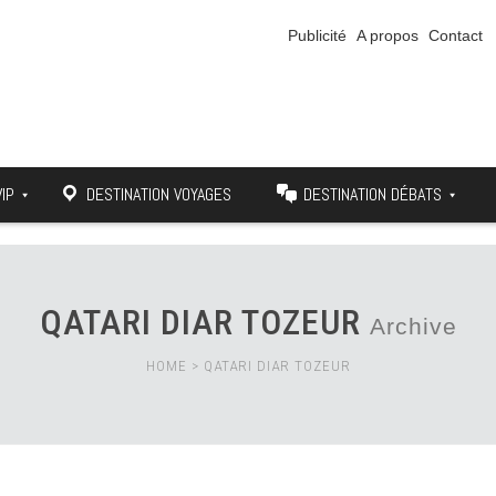
Publicité
A propos
Contact
VIP
DESTINATION VOYAGES
DESTINATION DÉBATS
QATARI DIAR TOZEUR
Archive
HOME
>
QATARI DIAR TOZEUR