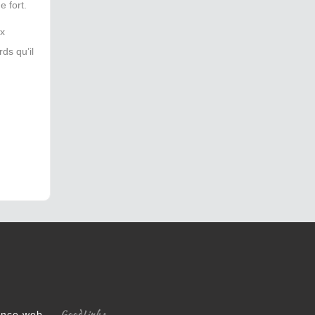
e fort.
ux
ds qu’il
GoodLinks
gence web