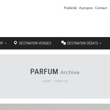
Publicité
A propos
Contact
VIP
DESTINATION VOYAGES
DESTINATION DÉBATS
PARFUM
Archive
HOME
>
PARFUM