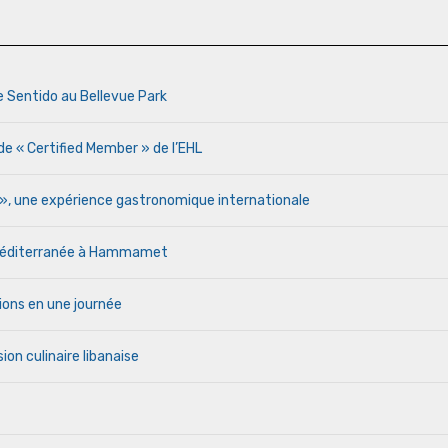
e Sentido au Bellevue Park
de « Certified Member » de l’EHL
r », une expérience gastronomique internationale
a Méditerranée à Hammamet
ions en une journée
ion culinaire libanaise