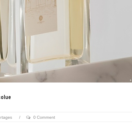
solue
ortages
/
0 Comment