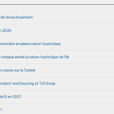
s de l’investissement
uin 2026
a pénombre en pleine saison touristique
haque année la saison touristique de l’île
s russes sur la Tunisie
 Product and Sourcing at TUI Group
e Jet2 en 2027
 ?