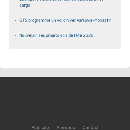
cargo
GTS programme un vol d’hiver Varsovie-Monastir
Nouvelair: ses projets vols de l’été 2026
Publicité
A propos
Contact