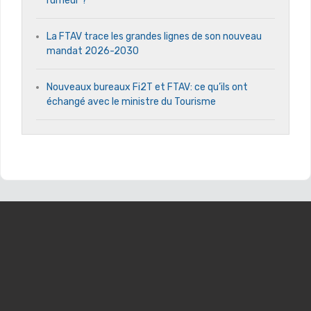
rumeur ?
La FTAV trace les grandes lignes de son nouveau
mandat 2026-2030
Nouveaux bureaux Fi2T et FTAV: ce qu’ils ont
échangé avec le ministre du Tourisme