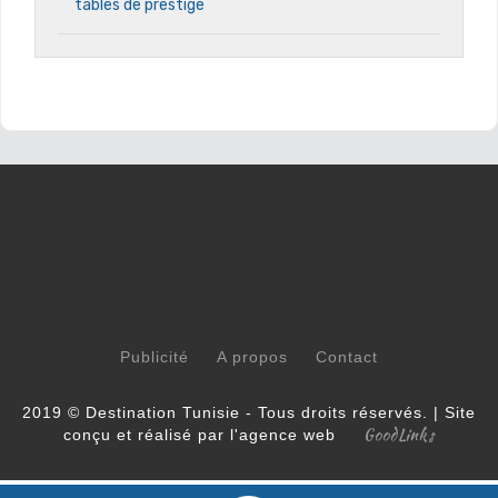
tables de prestige
Publicité
A propos
Contact
2019 © Destination Tunisie - Tous droits réservés. | Site
GoodLinks
conçu et réalisé par l'agence web