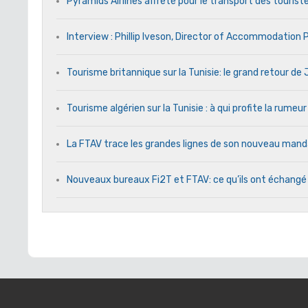
Pyramids Airlines affrété pour le transport des touriste
Interview : Phillip Iveson, Director of Accommodation
Tourisme britannique sur la Tunisie: le grand retour d
Tourisme algérien sur la Tunisie : à qui profite la rumeur
La FTAV trace les grandes lignes de son nouveau ma
Nouveaux bureaux Fi2T et FTAV: ce qu’ils ont échangé