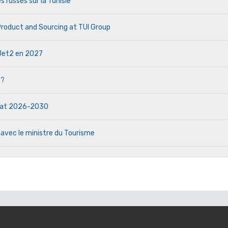
s russes sur la Tunisie
 Product and Sourcing at TUI Group
e Jet2 en 2027
 ?
ndat 2026-2030
 avec le ministre du Tourisme