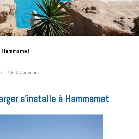
e à Hammamet
/
0 Comment
erger s’installe à Hammamet