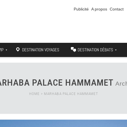
Publicité
A propos
Contact
VIP
DESTINATION VOYAGES
DESTINATION DÉBATS
ARHABA PALACE HAMMAMET
Arc
HOME
>
MARHABA PALACE HAMMAMET