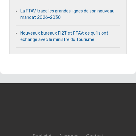
La FTAV trace les grandes lignes de son nouveau
mandat 2026-2030
Nouveaux bureaux Fi2T et FTAV: ce qu’ils ont
échangé avec le ministre du Tourisme
Publicité
A propos
Contact