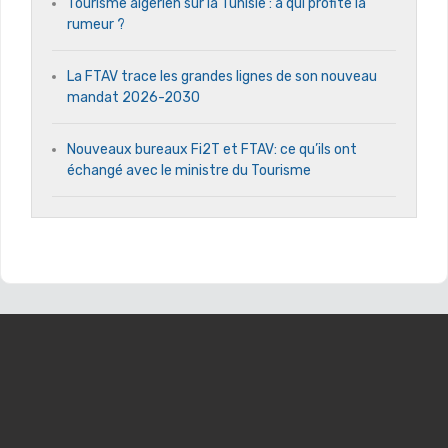
Tourisme algérien sur la Tunisie : à qui profite la
rumeur ?
La FTAV trace les grandes lignes de son nouveau
mandat 2026-2030
Nouveaux bureaux Fi2T et FTAV: ce qu’ils ont
échangé avec le ministre du Tourisme