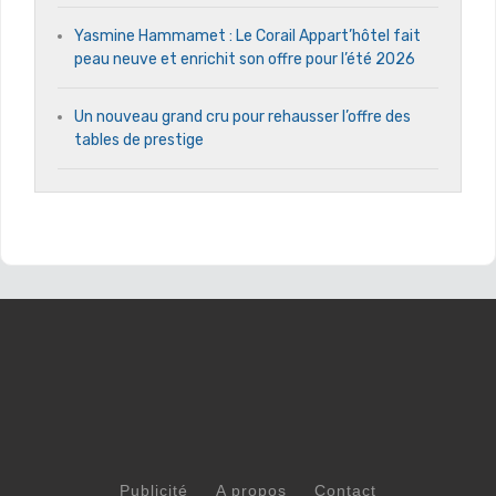
Yasmine Hammamet : Le Corail Appart’hôtel fait
peau neuve et enrichit son offre pour l’été 2026
Un nouveau grand cru pour rehausser l’offre des
tables de prestige
Publicité
A propos
Contact