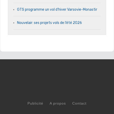
GTS programme un vol d’hiver Varsovie-Monastir
Nouvelair: ses projets vols de l’été 2026
Publicité
A propos
Contact