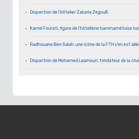
Disparition de l’hôtelier Zakaria Zegoulli
Kamel Fourati, figure de l’hôtellerie hammamétoise no
Radhouane Ben Salah: une icône de la FTH s’en est allé
Disparition de Mohamed Laamouri, fondateur de la cha