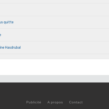
us quitte
e
îne Hasdrubal
Publicité
A propos
Contact