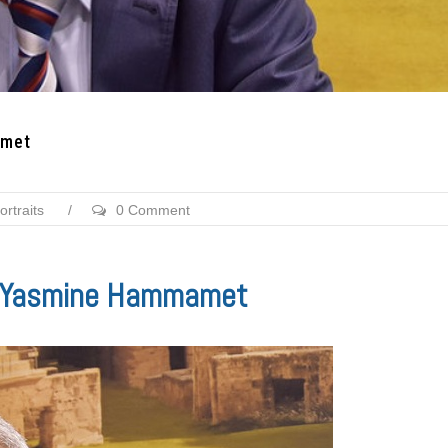
amet
ortraits
/
0 Comment
T Yasmine Hammamet