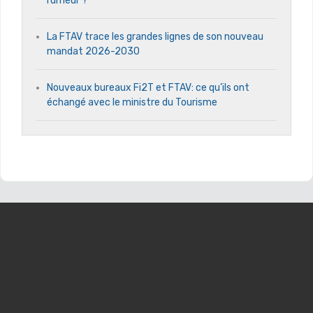
rumeur ?
La FTAV trace les grandes lignes de son nouveau
mandat 2026-2030
Nouveaux bureaux Fi2T et FTAV: ce qu’ils ont
échangé avec le ministre du Tourisme