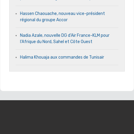
Hassen Chaouache, nouveau vice-président
régional du groupe Accor
Nadia Azale, nouvelle DG d’Air France-KLM pour
l’Afrique du Nord, Sahel et Côte Ouest
Halima Khouaja aux commandes de Tunisair