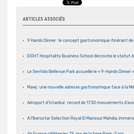
ARTICLES ASSOCIÉS
9 Hands Dinner : le concept gastronomique itinérant de
EIGHT Hospitality Business School décroche le statut d
Le Sentido Bellevue Park accueille le « 9-Hands Dinner
Mawj : une nouvelle adresse gastronomique face à la
Aéroport d’İstanbul : record de 1730 mouvements d’avi
A l’Iberostar Selection Royal El Mansour Mahdia, immersi
Air France célèbre les 75 ans de la ligne Paris-Tunis