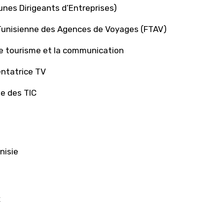
nes Dirigeants d’Entreprises)
n Tunisienne des Agences de Voyages (FTAV)
le tourisme et la communication
entatrice TV
le des TIC
nisie
x