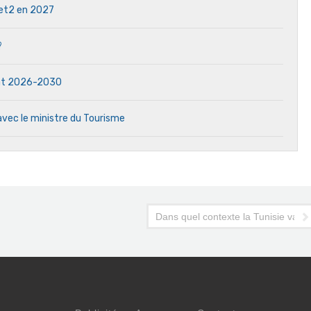
 Jet2 en 2027
?
dat 2026-2030
avec le ministre du Tourisme
Karboul, le flou artistique chez sa remplaçante
Dans quel contexte la Tunisie va-t-e