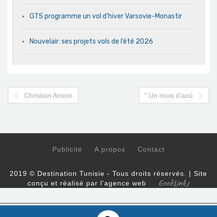
GTS programme un vol d’hiver Varsovie-Monastir
Nouvelair: ses projets vols de l’été 2026
Christian Antoine: l'ami de Djerba s'en est allé
" Un mois d’août except
Publicité
A propos
Contact
2019 © Destination Tunisie - Tous droits réservés. | Site
GoodLinks
conçu et réalisé par l'agence web