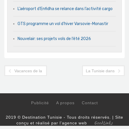
L’aéroport d’Enfidha se relance dans l’activité cargo
GTS programme un vol d’hiver Varsovie-Monastir
Nouvelair: ses projets vols de l’été 2026
Vacances de la Toussaint en Belgique: le grand retour de Djer
La Tunisie dans le vise
Publicité
A propos
Contact
2019 © Destination Tunisie - Tous droits réservés. | Site
GoodLinks
conçu et réalisé par l'agence web