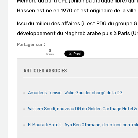
Membre du parti UPL (Union patriotique libre) q
Hassen est né en 1970 et est originaire de la vill
Issu du milieu des affaires (il est PDG du groupe G
développement du Maghreb arabe puis à Paris (Un
Partager sur :
0
Shares
ARTICLES ASSOCIÉS
Amadeus Tunisie : Walid Gouider chargé de la DG
Wissem Souifi, nouveau DG du Golden Carthage Hotel &
El Mouradi Hotels : Aya Ben Othmane, directrice centr