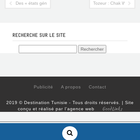
Des « états généraux du tourisme » en septembre
Tozeur : Chak Wak rava
RECHERCHE SUR LE SITE
Publicité
A propos
Contact
2019 © Destination Tunisie - Tous droits réservés. | Site
GoodLinks
conçu et réalisé par l'agence web