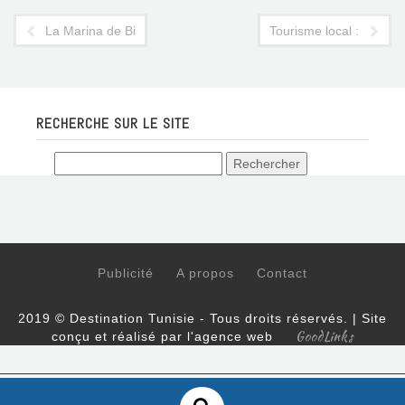
La Marina de Bizerte bientôt achevée
Tourisme local : la Rés
RECHERCHE SUR LE SITE
Publicité
A propos
Contact
2019 © Destination Tunisie - Tous droits réservés. | Site
GoodLinks
conçu et réalisé par l'agence web