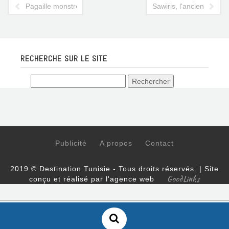
Pagaille monstre dans les aéroports de Tunis et Djerba aujourd
Sawiris, l'ancien assoc
RECHERCHE SUR LE SITE
Publicité
A propos
Contact
2019 © Destination Tunisie - Tous droits réservés. | Site
GoodLinks
conçu et réalisé par l'agence web