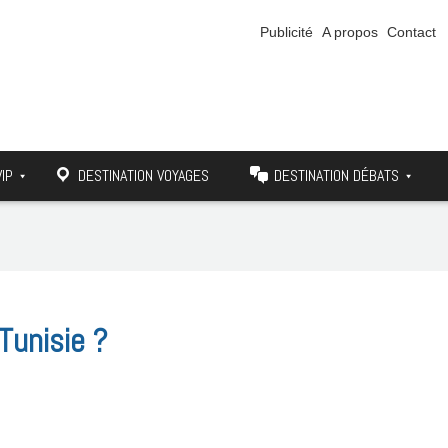
Publicité
A propos
Contact
VIP
DESTINATION VOYAGES
DESTINATION DÉBATS
Tunisie ?