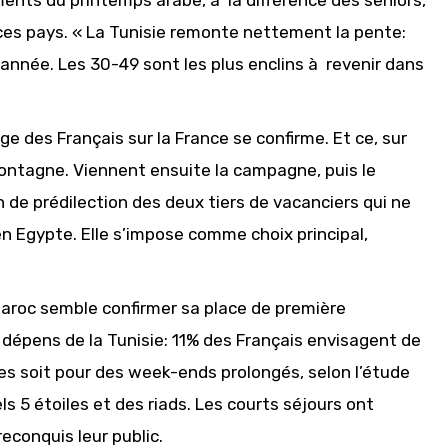
ments du printemps arabe, à la différence des seniors,
 ces pays. « La Tunisie remonte nettement la pente:
année. Les 30-49 sont les plus enclins à revenir dans
e des Français sur la France se confirme. Et ce, sur
 montagne. Viennent ensuite la campagne, puis le
n de prédilection des deux tiers de vacanciers qui ne
n Egypte. Elle s’impose comme choix principal,
 Maroc semble confirmer sa place de première
x dépens de la Tunisie: 11% des Français envisagent de
es soit pour des week-ends prolongés, selon l’étude
s 5 étoiles et des riads. Les courts séjours ont
reconquis leur public.