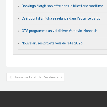
Bookingo élargit son offre dans la billetterie maritime
L’aéroport d’Enfidha se relance dans l’activité cargo
GTS programme un vol d’hiver Varsovie-Monastir
Nouvelair: ses projets vols de l’été 2026
Tourisme local : la Résidence Shiri menacée par un sit-in sa