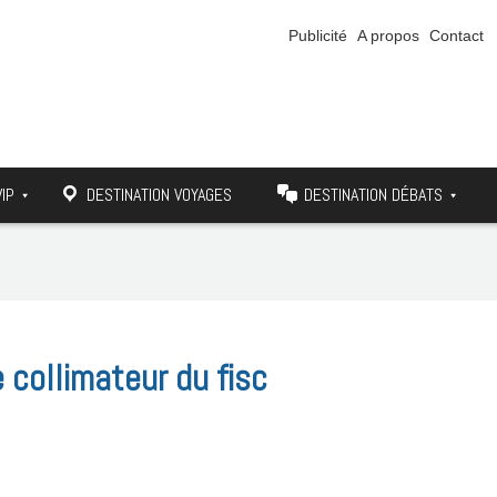
Publicité
A propos
Contact
VIP
DESTINATION VOYAGES
DESTINATION DÉBATS
 collimateur du fisc