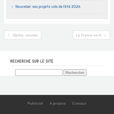
Nouvelair: ses projets vols de l’été 2026
Djerba: réouverture de l'hôtel Aladin
La France ne lève pas s
RECHERCHE SUR LE SITE
Publicité
A propos
Contact