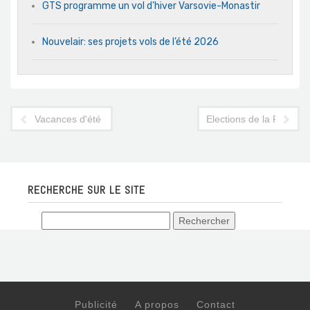
GTS programme un vol d’hiver Varsovie-Monastir
Nouvelair: ses projets vols de l’été 2026
Vacances d'été 2011 : 90% des Français iront ailleurs qu'au 
Elections de la FTAV : l
RECHERCHE SUR LE SITE
Publicité
A propos
Contact