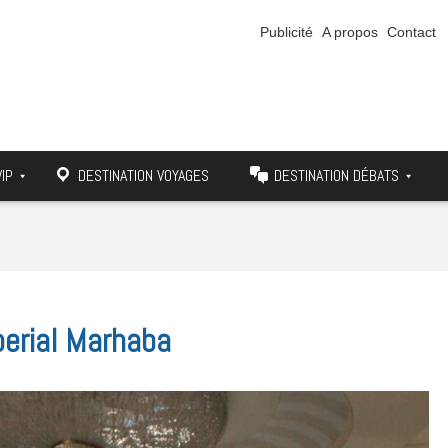
Publicité
A propos
Contact
VIP
DESTINATION VOYAGES
DESTINATION DÉBATS
perial Marhaba