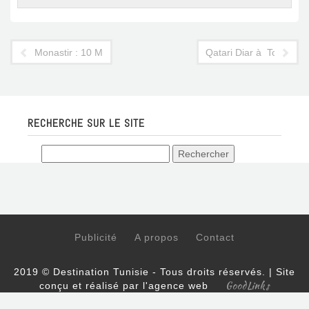
Monastir : 10 MD pour dépolluer le littoral
Qatari Diar à Tozeur : l
RECHERCHE SUR LE SITE
Publicité
A propos
Contact
2019 © Destination Tunisie - Tous droits réservés. | Site
GoodLinks
conçu et réalisé par l'agence web