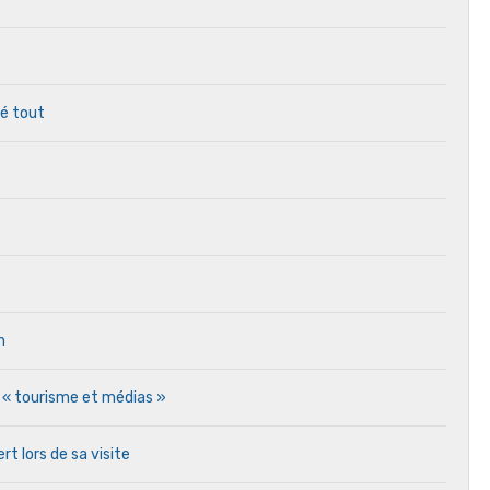
ré tout
n
T « tourisme et médias »
rt lors de sa visite