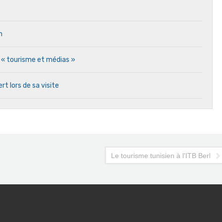
n
T « tourisme et médias »
rt lors de sa visite
Le tourisme tunisien à l'ITB Berlin 