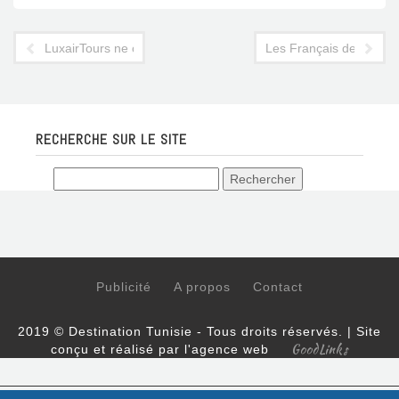
LuxairTours ne change pas sa programmation
Les Français de moins
RECHERCHE SUR LE SITE
Publicité
A propos
Contact
2019 © Destination Tunisie - Tous droits réservés. | Site
GoodLinks
conçu et réalisé par l'agence web