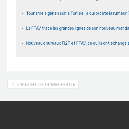
Tourisme algérien sur la Tunisie : à qui profite la rumeur 
La FTAV trace les grandes lignes de son nouveau man
Nouveaux bureaux Fi2T et FTAV: ce qu’ils ont échangé 
C'était des croisiéristes en escale d'une journée à Tunis