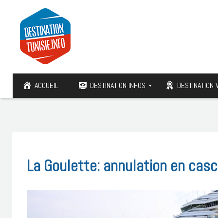
ACCUEIL
DESTINATION INFOS
DESTINATION 
La Goulette: annulation en casc