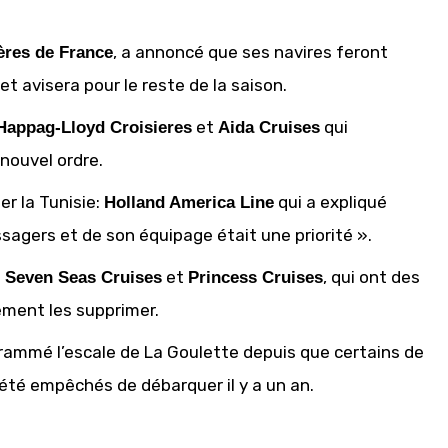
, a annoncé que ses navires feront
ères de France
et avisera pour le reste de la saison.
et
qui
 Happag-Lloyd Croisieres
Aida Cruises
 nouvel ordre.
r la Tunisie:
qui a expliqué
Holland America Line
agers et de son équipage était une priorité ».
et
, qui ont des
t Seven Seas Cruises
Princess Cruises
ement les supprimer.
grammé l’escale de La Goulette depuis que certains de
 été empêchés de débarquer il y a un an.