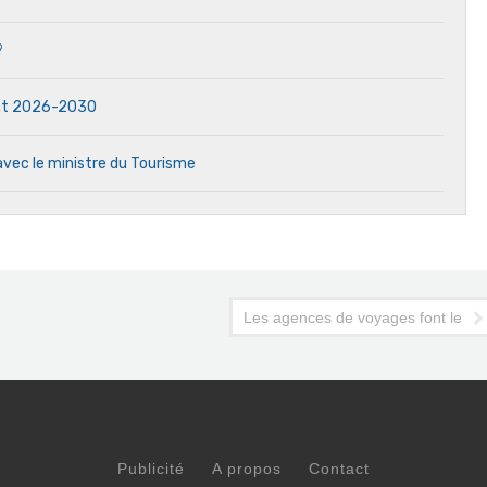
?
dat 2026-2030
avec le ministre du Tourisme
Les agences de voyages font leur 
Publicité
A propos
Contact