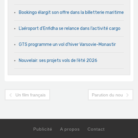
Bookingo élargit son offre dans la billetterie maritime
L’aéroport d’Enfidha se relance dans l’activité cargo
GTS programme un vol d’hiver Varsovie-Monastir
Nouvelair: ses projets vols de l’été 2026
Un film français veut s'inspirer de la Révolution tunisienne
Parution du nouveau gu
Publicité
A propos
Contact