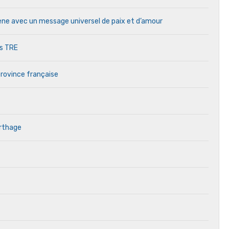
cène avec un message universel de paix et d’amour
es TRE
province française
arthage