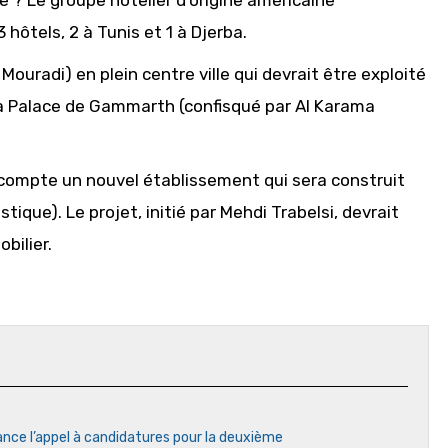
te ? Le groupe hôtelier d’origine américaine
hôtels, 2 à Tunis et 1 à Djerba.
El Mouradi) en plein centre ville qui devrait être exploité
 La Palace de Gammarth (confisqué par Al Karama
r compte un nouvel établissement qui sera construit
tique). Le projet, initié par Mehdi Trabelsi, devrait
bilier.
ance l’appel à candidatures pour la deuxième