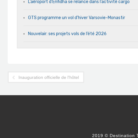
L’aéroport d’Enfidha se relance dans l’activité cargo
GTS programme un vol d’hiver Varsovie-Monastir
Nouvelair: ses projets vols de l’été 2026
Inauguration officielle de l'hôtel Mövenpick Gammarth
2019 © Destination T