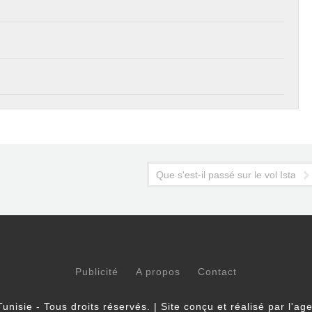
Que s'est-il passé sur le vol Istanb
Publicité
A propos
Contact
unisie - Tous droits réservés. | Site conçu et réalisé par l'a