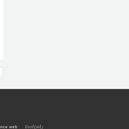
ul-Tunis du 10 octobre ?
GoodLinks
gence web