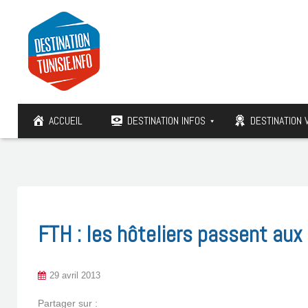
ACCUEIL
DESTINATION INFOS
DESTINATION 
FTH : les hôteliers passent aux
29 avril 2013
Partager sur :