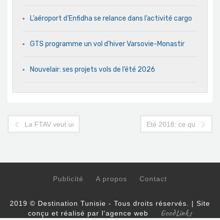
L’aéroport d’Enfidha se relance dans l’activité cargo
GTS programme un vol d’hiver Varsovie-Monastir
Nouvelair: ses projets vols de l’été 2026
La FTAV veut un salon du tourisme saharien
Eté 2018: ce qui se pré
Publicité
A propos
Contact
2019 © Destination Tunisie - Tous droits réservés. | Site
GoodLinks
conçu et réalisé par l'agence web