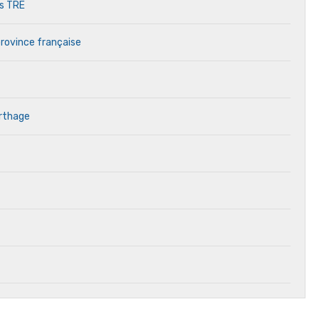
es TRE
province française
arthage