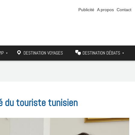
Publicité
A propos
Contact
VIP
DESTINATION VOYAGES
DESTINATION DÉBATS
té du touriste tunisien