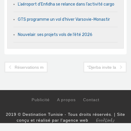
L’aéroport d’Enfidha se relance dans l’activité cargo
GTS programme un vol d’hiver Varsovie-Monastir
Nouvelair: ses projets vols de l’été 2026
Réservations mobiles: les Smartphones, ces compagnons de v
“Djerba invite la France
Publicité
A propos
Contact
2019 © Destination Tunisie - Tous droits réservés. | Site
GoodLinks
conçu et réalisé par l'agence web