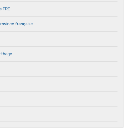
es TRE
province française
arthage