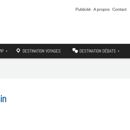
Publicité
A propos
Contact
VIP
DESTINATION VOYAGES
DESTINATION DÉBATS
in