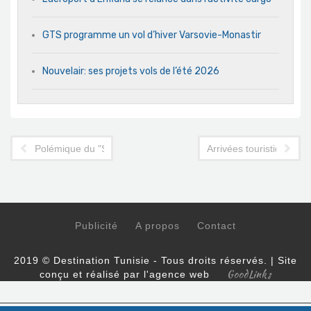
GTS programme un vol d’hiver Varsovie-Monastir
Nouvelair: ses projets vols de l’été 2026
Polémique du "Sup Tunisien": le Jerba Sun Club répond
Arrivées touristiques: l
Publicité
A propos
Contact
2019 © Destination Tunisie - Tous droits réservés. | Site
GoodLinks
conçu et réalisé par l'agence web