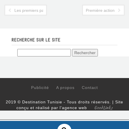
Les premiers pas d'Amel Karboul en tant que ministre du Tour
Première action "d'enve
RECHERCHE SUR LE SITE
Publicité
A propos
Contact
2019 © Destination Tunisie - Tous droits réservés. | Site
GoodLinks
conçu et réalisé par l'agence web