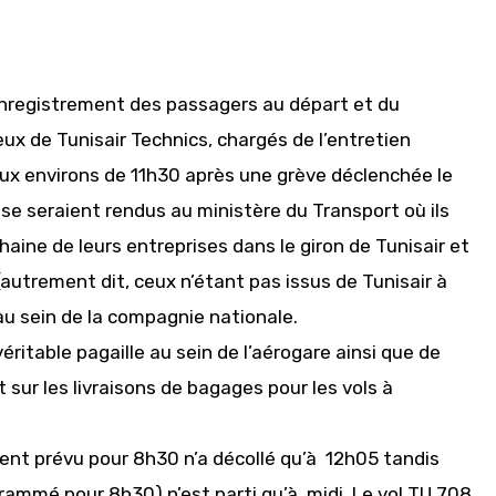
’enregistrement des passagers au départ et du
x de Tunisair Technics, chargés de l’entretien
r aux environs de 11h30 après une grève déclenchée le
e seraient rendus au ministère du Transport où ils
haine de leurs entreprises dans le giron de Tunisair et
(autrement dit, ceux n’étant pas issus de Tunisair à
e au sein de la compagnie nationale.
itable pagaille au sein de l’aérogare ainsi que de
t sur les livraisons de bagages pour les vols à
ment prévu pour 8h30 n’a décollé qu’à 12h05 tandis
rammé pour 8h30) n’est parti qu’à midi. Le vol TU 708