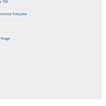
es TRE
province française
arthage