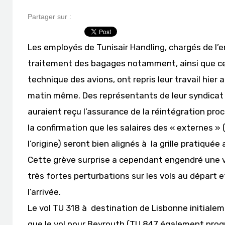
Partager sur :
Les employés de Tunisair Handling, chargés de l
traitement des bagages notamment, ainsi que ceu
technique des avions, ont repris leur travail hie
matin même. Des représentants de leur syndicat s
auraient reçu l’assurance de la réintégration proc
la confirmation que les salaires des « externes » 
l’origine) seront bien alignés à la grille pratiqué
Cette grève surprise a cependant engendré une vér
très fortes perturbations sur les vols au départ e
l’arrivée.
Le vol TU 318 à destination de Lisbonne initiale
que le vol pour Beyrouth (TU 847 également prog