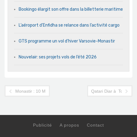
Bookingo élargit son offre dans la billetterie maritime
L’aéroport d’Enfidha se relance dans l’activité cargo
GTS programme un vol d’hiver Varsovie-Monastir
Nouvelair: ses projets vols de l’été 2026
Monastir : 10 MD pour dépolluer le littoral
Qatari Diar à Tozeur : l
Publicité
A propos
Contact